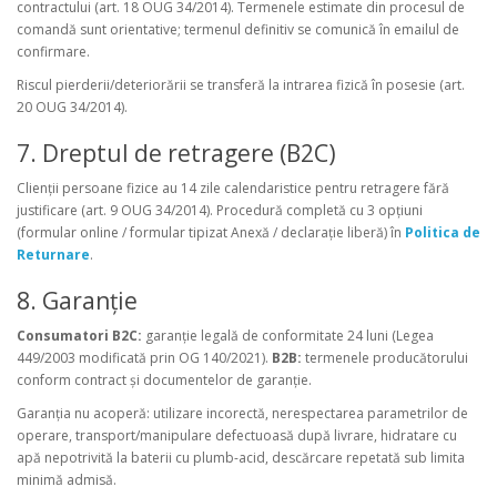
contractului (art. 18 OUG 34/2014). Termenele estimate din procesul de
comandă sunt orientative; termenul definitiv se comunică în emailul de
confirmare.
Riscul pierderii/deteriorării se transferă la intrarea fizică în posesie (art.
20 OUG 34/2014).
7. Dreptul de retragere (B2C)
Clienții persoane fizice au 14 zile calendaristice pentru retragere fără
justificare (art. 9 OUG 34/2014). Procedură completă cu 3 opțiuni
(formular online / formular tipizat Anexă / declarație liberă) în
Politica de
Returnare
.
8. Garanție
Consumatori B2C:
garanție legală de conformitate 24 luni (Legea
449/2003 modificată prin OG 140/2021).
B2B:
termenele producătorului
conform contract și documentelor de garanție.
Garanția nu acoperă: utilizare incorectă, nerespectarea parametrilor de
operare, transport/manipulare defectuoasă după livrare, hidratare cu
apă nepotrivită la baterii cu plumb-acid, descărcare repetată sub limita
minimă admisă.