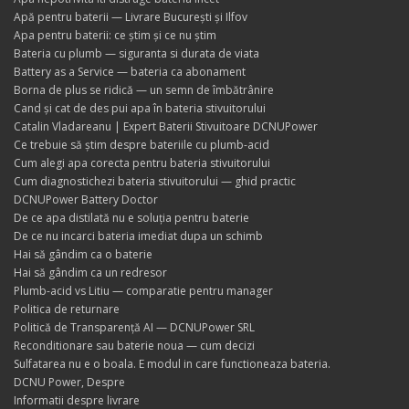
Apă pentru baterii — Livrare București și Ilfov
Apa pentru baterii: ce știm și ce nu știm
Bateria cu plumb — siguranta si durata de viata
Battery as a Service — bateria ca abonament
Borna de plus se ridică — un semn de îmbătrânire
Cand și cat de des pui apa în bateria stivuitorului
Catalin Vladareanu | Expert Baterii Stivuitoare DCNUPower
Ce trebuie să știm despre bateriile cu plumb-acid
Cum alegi apa corecta pentru bateria stivuitorului
Cum diagnostichezi bateria stivuitorului — ghid practic
DCNUPower Battery Doctor
De ce apa distilată nu e soluția pentru baterie
De ce nu incarci bateria imediat dupa un schimb
Hai să gândim ca o baterie
Hai să gândim ca un redresor
Plumb-acid vs Litiu — comparatie pentru manager
Politica de returnare
Politică de Transparență AI — DCNUPower SRL
Reconditionare sau baterie noua — cum decizi
Sulfatarea nu e o boala. E modul in care functioneaza bateria.
DCNU Power, Despre
Informatii despre livrare