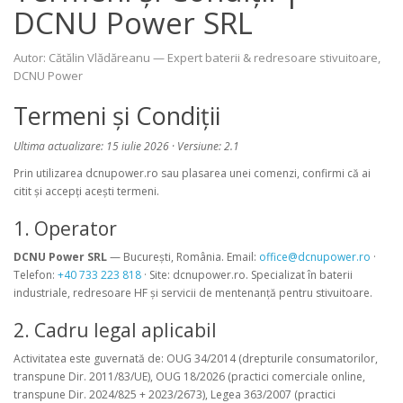
DCNU Power SRL
Autor:
Cătălin Vlădăreanu
— Expert baterii & redresoare stivuitoare,
DCNU Power
Termeni și Condiții
Ultima actualizare: 15 iulie 2026 · Versiune: 2.1
Prin utilizarea dcnupower.ro sau plasarea unei comenzi, confirmi că ai
citit și accepți acești termeni.
1. Operator
DCNU Power SRL
— București, România. Email:
office@dcnupower.ro
·
Telefon:
+40 733 223 818
· Site: dcnupower.ro. Specializat în baterii
industriale, redresoare HF și servicii de mentenanță pentru stivuitoare.
2. Cadru legal aplicabil
Activitatea este guvernată de: OUG 34/2014 (drepturile consumatorilor,
transpune Dir. 2011/83/UE), OUG 18/2026 (practici comerciale online,
transpune Dir. 2024/825 + 2023/2673), Legea 363/2007 (practici