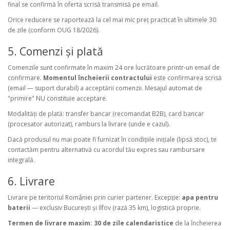
final se confirmă în oferta scrisă transmisă pe email.
Orice reducere se raportează la cel mai mic preț practicat în ultimele 30
de zile (conform OUG 18/2026).
5. Comenzi și plată
Comenzile sunt confirmate în maxim 24 ore lucrătoare printr-un email de
confirmare.
Momentul încheierii contractului
este confirmarea scrisă
(email — suport durabil) a acceptării comenzii. Mesajul automat de
"primire" NU constituie acceptare.
Modalități de plată: transfer bancar (recomandat B2B), card bancar
(procesator autorizat), ramburs la livrare (unde e cazul).
Dacă produsul nu mai poate fi furnizat în condițiile inițiale (lipsă stoc), te
contactăm pentru alternativă cu acordul tău expres sau rambursare
integrală.
6. Livrare
Livrare pe teritoriul României prin curier partener. Excepție:
apa pentru
baterii
— exclusiv București și Ilfov (rază 35 km), logistică proprie.
Termen de livrare maxim: 30 de zile calendaristice
de la încheierea