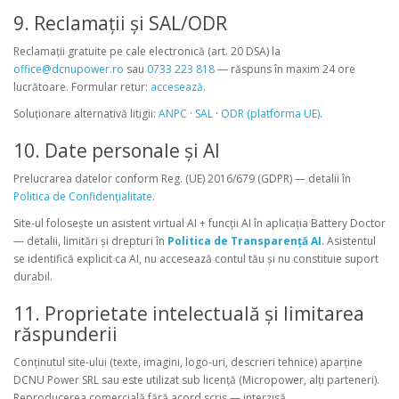
9. Reclamații și SAL/ODR
Reclamații gratuite pe cale electronică (art. 20 DSA) la
office@dcnupower.ro
sau
0733 223 818
— răspuns în maxim 24 ore
lucrătoare. Formular retur:
accesează
.
Soluționare alternativă litigii:
ANPC
·
SAL
·
ODR (platforma UE)
.
10. Date personale și AI
Prelucrarea datelor conform Reg. (UE) 2016/679 (GDPR) — detalii în
Politica de Confidențialitate
.
Site-ul folosește un asistent virtual AI + funcții AI în aplicația Battery Doctor
— detalii, limitări și drepturi în
Politica de Transparență AI
. Asistentul
se identifică explicit ca AI, nu accesează contul tău și nu constituie suport
durabil.
11. Proprietate intelectuală și limitarea
răspunderii
Conținutul site-ului (texte, imagini, logo-uri, descrieri tehnice) aparține
DCNU Power SRL sau este utilizat sub licență (Micropower, alți parteneri).
Reproducerea comercială fără acord scris — interzisă.