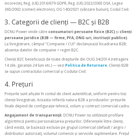
incorecte), Reg. (UE) 2016/679 GDPR, Reg. (UE) 2022/2065 DSA, Legea
365/2002 (comerț electronic), OG 140/2021 (vânzare bunuri), Codul Civil.
3. Categorii de clienți — B2C și B2B
DCNU Power vinde către
consumatori persoane fizice (B2C)
și
clienți
persoane juridice (B2B — firme, PFA, ONG-uri, instituții publice)
.
La înregistrare, câmpul "Companie / CUI" declanșează încadrarea B2B;
absența datelor de companie = regim B2C.
Clienții B2C beneficiază de toate drepturile din OUG 34/2014 (retragere
14 zile, garanție 24 luni etc.) — vezi
Politica de Returnare
. Clienții B2B
se supun contractului comercial și Codului Civil.
4. Prețuri
Prețurile sunt afișate în contul de client autentificat, uniform pentru toți
clienții înregistrați. Aceasta reflectă natura B2B a produselor: prețurile
finale depind de configurație tehnică, volum și contract comercial-cadru.
Angajament de transparență:
DCNU Power
nu utilizează
profilare
algoritmică pentru personalizarea prețurilor. Diferențele între clienți,
când există, se bazează exclusiv pe grupul comercial (default / angro /
distribuitor autorizat), volumul comenzii și serviciile suplimentare. Prețul