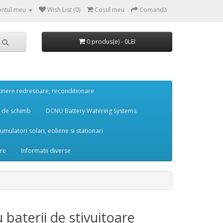
ntul meu
Wish List (0)
Coşul meu
Comandă
0 produs(e) - 0LEI
retinere redresoare, reconditionare
ii de schimb
DCNU Battery Watering Systems
cumulatori solari, eoliene si stationari
are
Informatii diverse
aterii de stivuitoare