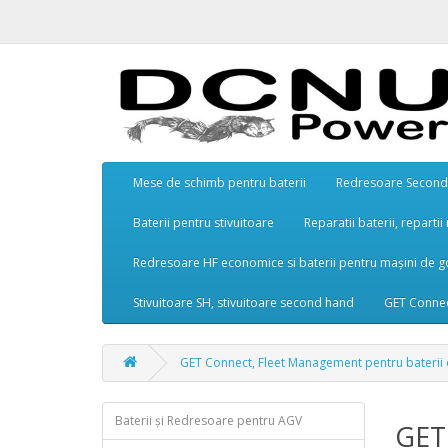
Mese de schimb pentru baterii
Redresoare Second 
Baterii pentru stivuitoare
Reparatii baterii, reparti
Redresoare HF economice si baterii pentru mașini de g
Stivuitoare SH, stivuitoare second hand
GET Connec
GET Connect, Fleet Management pentru baterii 
Baterii și Redresoare pentru AGV
GET 