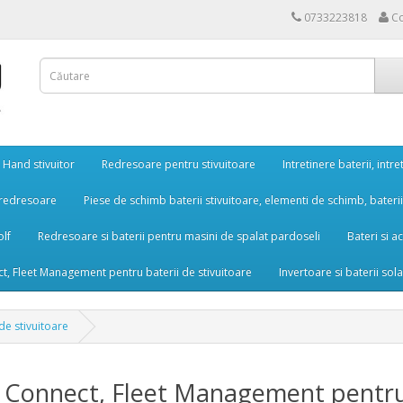
0733223818
Co
Hand stivuitor
Redresoare pentru stivuitoare
Intretinere baterii, int
i redresoare
Piese de schimb baterii stivuitoare, elementi de schimb, bater
olf
Redresoare si baterii pentru masini de spalat pardoseli
Bateri si a
t, Fleet Management pentru baterii de stivuitoare
Invertoare si baterii sol
de stivuitoare
Connect, Fleet Management pentru b