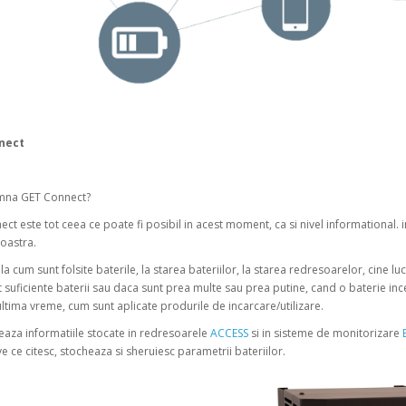
nect
mna GET Connect?
ct este tot ceea ce poate fi posibil in acest moment, ca si nivel informational. i
astra.
la cum sunt folsite baterile, la starea bateriilor, la starea redresoarelor, cine lu
 suficiente baterii sau daca sunt prea multe sau prea putine, cand o baterie i
 ultima vreme, cum sunt aplicate produrile de incarcare/utilizare.
zeaza informatiile stocate in redresoarele
ACCESS
si in sisteme de monitorizare
ve ce citesc, stocheaza si sheruiesc parametrii bateriilor.