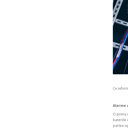
Ce inform
Alarme 
O prima i
bateriile
partea op