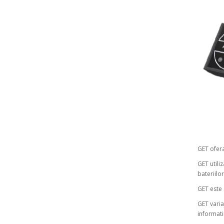
GET ofera
GET utili
bateriilor
GET este 
GET varia
informati