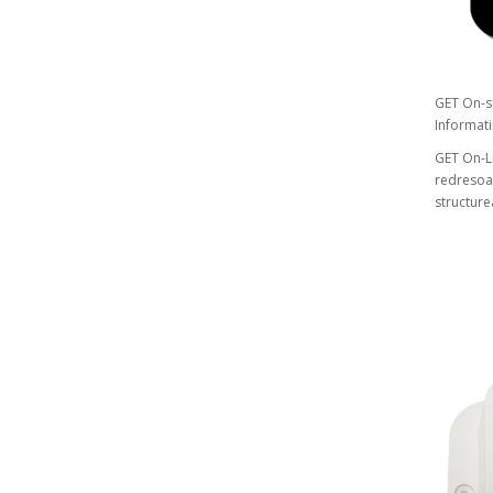
GET On-si
Informatii
GET On-Li
redresoar
structure