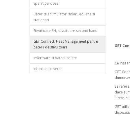
spalat pardoseli
Bateri si acumulatori solari, eoliene si
stationari
Stivuitoare SH, stivuitoare second hand
GET Connect, Fleet Management pentru
GET Con
baterii de stivuitoare
Invertoare si baterii solare
Ce insea
Informatii diverse
GET Conne
dumneavo
Se refera 
daca sunt
lucrat in
GET utili
dispoziti