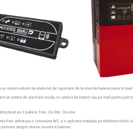
 un sistem extrem de elaborat de raportare de la nivel de baterie pana la nivel 
zare un sistem de alarmare locala, in camera de baterii sau pe mail pentru pers
.
structurat pe 3 paliere, Free, On-Site, On-Line.
nta free, utilizeaza o conexiune NFC si o aplicatie instalata pe telefonul mobil. A
i primare despre starea curenta a bateriei.