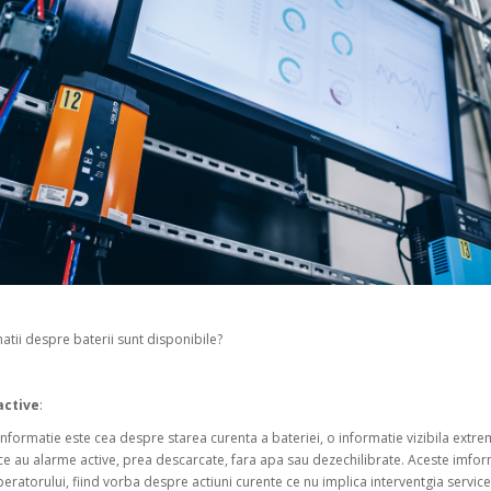
atii despre baterii sunt disponibile?
active
:
nformatie este cea despre starea curenta a bateriei, o informatie vizibila extrem
 ce au alarme active, prea descarcate, fara apa sau dezechilibrate. Aceste imform
eratorului, fiind vorba despre actiuni curente ce nu implica interventgia service-