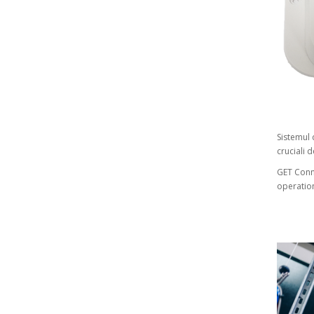
Sistemul 
cruciali 
GET Conne
operation