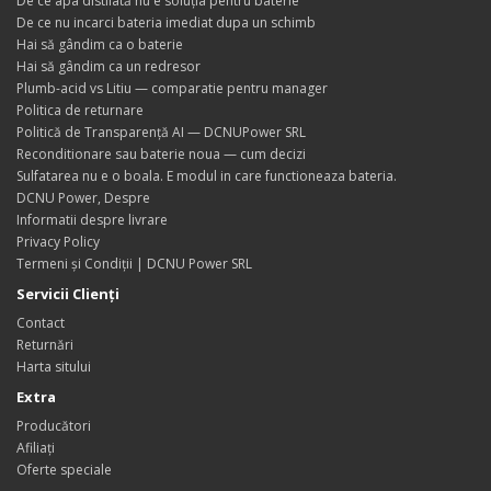
De ce apa distilată nu e soluția pentru baterie
De ce nu incarci bateria imediat dupa un schimb
Hai să gândim ca o baterie
Hai să gândim ca un redresor
Plumb-acid vs Litiu — comparatie pentru manager
Politica de returnare
Politică de Transparență AI — DCNUPower SRL
Reconditionare sau baterie noua — cum decizi
Sulfatarea nu e o boala. E modul in care functioneaza bateria.
DCNU Power, Despre
Informatii despre livrare
Privacy Policy
Termeni și Condiții | DCNU Power SRL
Servicii Clienţi
Contact
Returnări
Harta sitului
Extra
Producători
Afiliaţi
Oferte speciale