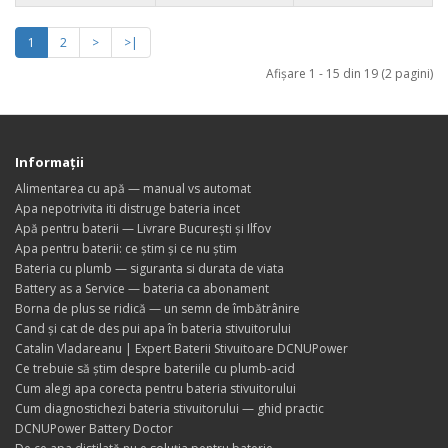
1
2
>
>|
Afişare 1 - 15 din 19 (2 pagini)
Informaţii
Alimentarea cu apă — manual vs automat
Apa nepotrivita iti distruge bateria incet
Apă pentru baterii — Livrare București și Ilfov
Apa pentru baterii: ce știm și ce nu știm
Bateria cu plumb — siguranta si durata de viata
Battery as a Service — bateria ca abonament
Borna de plus se ridică — un semn de îmbătrânire
Cand și cat de des pui apa în bateria stivuitorului
Catalin Vladareanu | Expert Baterii Stivuitoare DCNUPower
Ce trebuie să știm despre bateriile cu plumb-acid
Cum alegi apa corecta pentru bateria stivuitorului
Cum diagnostichezi bateria stivuitorului — ghid practic
DCNUPower Battery Doctor