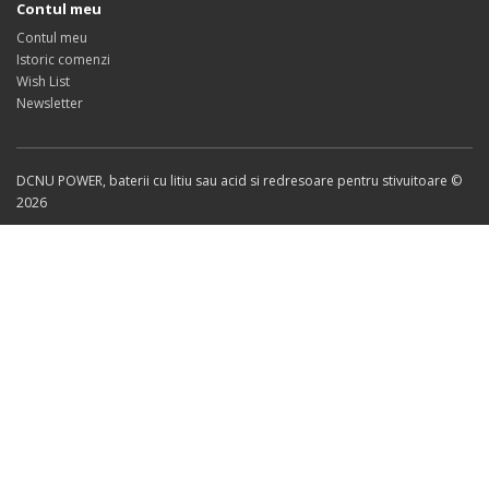
Contul meu
Contul meu
Istoric comenzi
Wish List
Newsletter
DCNU POWER, baterii cu litiu sau acid si redresoare pentru stivuitoare ©
2026