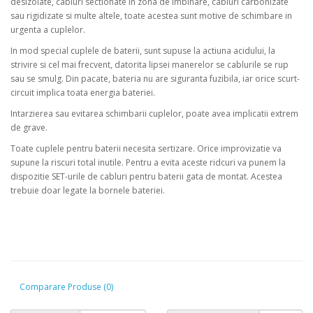
desizolate, cabluri sectionate in zona de imbinare, cabluri carbonizate
sau rigidizate si multe altele, toate acestea sunt motive de schimbare in
urgenta a cuplelor.
In mod special cuplele de baterii, sunt supuse la actiuna acidului, la
strivire si cel mai frecvent, datorita lipsei manerelor se cablurile se rup
sau se smulg. Din pacate, bateria nu are siguranta fuzibila, iar orice scurt-
circuit implica toata energia bateriei.
Intarzierea sau evitarea schimbarii cuplelor, poate avea implicatii extrem
de grave.
Toate cuplele pentru baterii necesita sertizare. Orice improvizatie va
supune la riscuri total inutile. Pentru a evita aceste ridcuri va punem la
dispozitie SET-urile de cabluri pentru baterii gata de montat. Acestea
trebuie doar legate la bornele bateriei.
Comparare Produse (0)